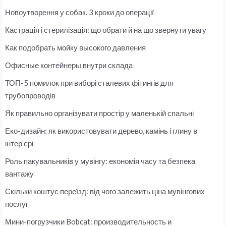
Новоутворення у собак. 3 кроки до операції
Кастрація і стерилізація: що обрати й на що звернути увагу
Как подобрать мойку высокого давления
Офисные контейнеры внутри склада
ТОП-5 помилок при виборі сталевих фітингів для
трубопроводів
Як правильно організувати простір у маленькій спальні
Еко-дизайн: як використовувати дерево, камінь і глину в
інтер’єрі
Роль пакувальників у мувінгу: економія часу та безпека
вантажу
Скільки коштує переїзд: від чого залежить ціна мувінгових
послуг
Мини-погрузчики Bobcat: производительность и