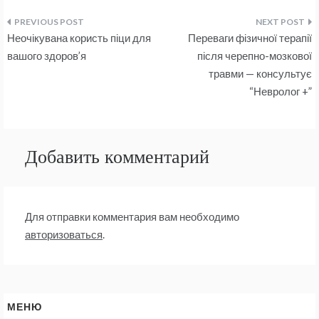
Навигация
Неочікувана користь піци для
Переваги фізичної терапії
по
вашого здоров’я
після черепно-мозкової
травми — консультує
записям
“Невролог +”
Добавить комментарий
Для отправки комментария вам необходимо
авторизоваться
.
МЕНЮ