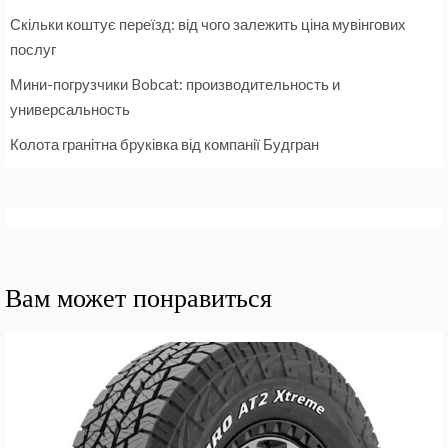
Скільки коштує переїзд: від чого залежить ціна мувінгових
послуг
Мини-погрузчики Bobcat: производительность и
универсальность
Колота гранітна бруківка від компанії Будгран
Вам может понравиться