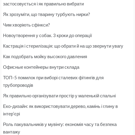
застосовується і як правильно вибрати
Як зрозуміти, що тварину турбують нирки?
Чим хворіють сфінкси?
Новоутворення у собак. 3 кроки до операції
Кастрація і стерилізація: що обрати й на що звернути увагу
Как подобрать мойку высокого давления
Офисные контейнеры внутри склада
ТОП-5 помилок при виборі сталевих фітингів для
трубопроводів
Як правильно організувати простір у маленькій спальні
Еко-дизайн: як використовувати дерево, камінь і глину в
інтер’єрі
Роль пакувальників у мувінгу: економія часу та безпека
вантажу