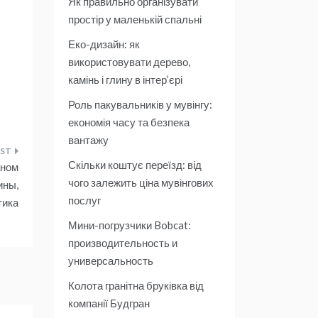
Як правильно організувати
простір у маленькій спальні
Еко-дизайн: як
використовувати дерево,
камінь і глину в інтер’єрі
Роль пакувальників у мувінгу:
економія часу та безпека
вантажу
Скільки коштує переїзд: від
аном
чого залежить ціна мувінгових
ины,
послуг
тика
Мини-погрузчики Bobcat:
производительность и
универсальность
Колота гранітна бруківка від
компанії Будгран