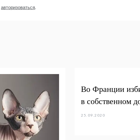
о
авторизоваться
.
Во Франции изб
в собственном д
25.09.2020