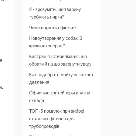
Як зрозуміти, що тварину
турбують нирки?
Чим хворіють сфінкси?
Новоутворення у собак. 3
кроки до операції
Кастрація і стерилізація: що
ая
обрати й на що звернути увагу
Как подобрать мойку высокого
давления
м,
Офисные контейнеры внутри
склада
.
ТОП-5 помилок при виборі
сталевих фітингів для
трубопроводів