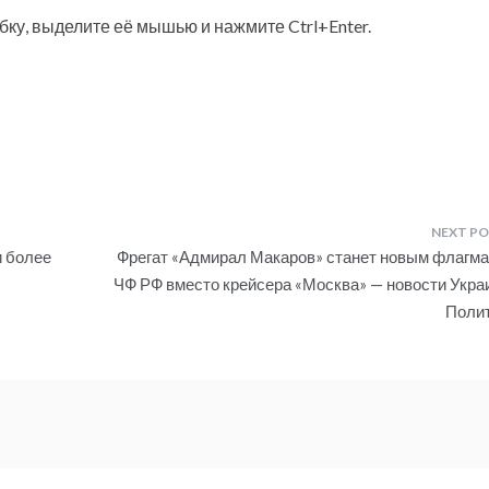
у, выделите её мышью и нажмите Ctrl+Enter.
и более
Фрегат «Адмирал Макаров» станет новым флагм
ЧФ РФ вместо крейсера «Москва» — новости Укра
Поли