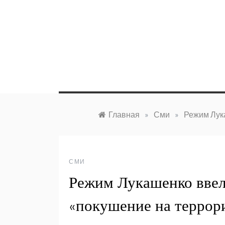
Перейти
к
содержимому
Главная
»
Сми
»
Режим Лука
СМИ
Режим Лукашенко ввел 
«покушение на террор