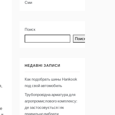
Сми
Поиск
Поиск
НЕДАВНІ ЗАПИСИ
Как подобрать шины Hankook
под свой автомобиль
я,
Трубопровідна арматура для
агропромислового комплексу:
де застосовується і як
ые
правильно вибрати
 и