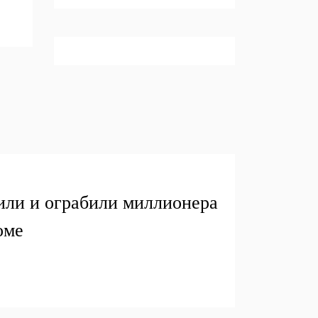
или и ограбили миллионера
оме