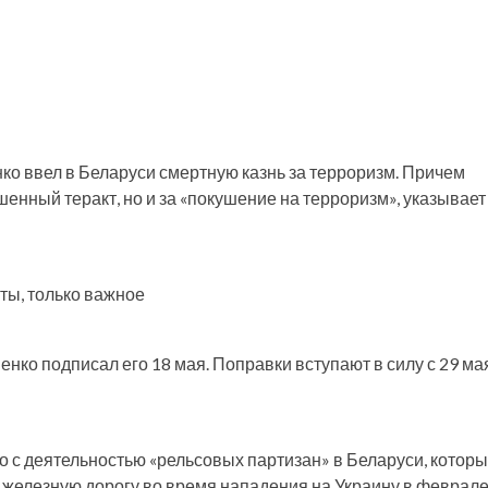
о ввел в Беларуси смертную казнь за терроризм. Причем
шенный теракт, но и за «покушение на терроризм», указывает
ты, только важное
енко подписал его 18 мая. Поправки вступают в силу с 29 ма
о с деятельностью «рельсовых партизан» в Беларуси, котор
железную дорогу во время нападения на Украину в феврале