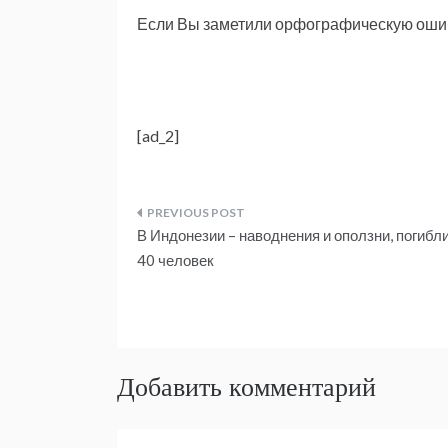
Если Вы заметили орфографическую ошибк
[ad_2]
Навигация
В Индонезии – наводнения и оползни, погибл
по
40 человек
записям
Добавить комментарий