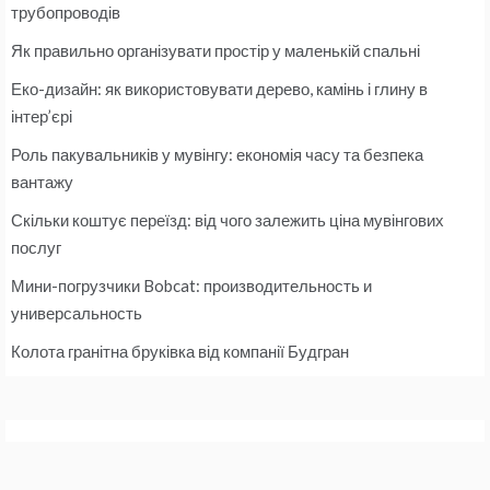
трубопроводів
Як правильно організувати простір у маленькій спальні
Еко-дизайн: як використовувати дерево, камінь і глину в
інтер’єрі
Роль пакувальників у мувінгу: економія часу та безпека
вантажу
Скільки коштує переїзд: від чого залежить ціна мувінгових
послуг
Мини-погрузчики Bobcat: производительность и
универсальность
Колота гранітна бруківка від компанії Будгран