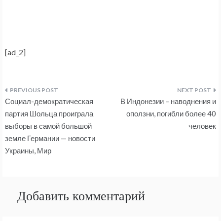
[ad_2]
Навигация
Социал-демократическая
В Индонезии – наводнения и
по
партия Шольца проиграла
оползни, погибли более 40
выборы в самой большой
человек
записям
земле Германии — новости
Украины, Мир
Добавить комментарий