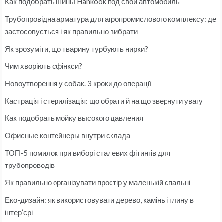
Как подобрать шины Hankook под свой автомобиль
Трубопровідна арматура для агропромислового комплексу: де
застосовується і як правильно вибрати
Як зрозуміти, що тварину турбують нирки?
Чим хворіють сфінкси?
Новоутворення у собак. 3 кроки до операції
Кастрація і стерилізація: що обрати й на що звернути увагу
Как подобрать мойку высокого давления
Офисные контейнеры внутри склада
ТОП-5 помилок при виборі сталевих фітингів для
трубопроводів
Як правильно організувати простір у маленькій спальні
Еко-дизайн: як використовувати дерево, камінь і глину в
інтер’єрі