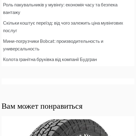
Роль пакувальників у мувінгу: економія часу та безпека
вантажу
Скільки коштує переїзд: від чого залежить ціна мувінгових
послуг
Мини-погрузчики Bobcat: производительность и
универсальность
Колота гранітна бруківка від компанії Будгран
Вам может понравиться