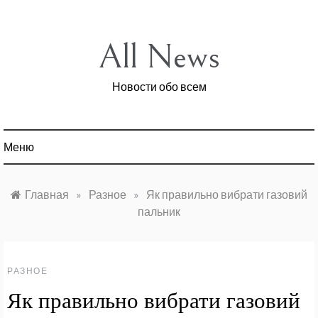
Перейти
к
содержимому
All News
Новости обо всем
Меню
Главная
»
Разное
»
Як правильно вибрати газовий
пальник
РАЗНОЕ
Як правильно вибрати газовий