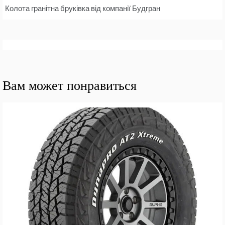
Колота гранітна бруківка від компанії Будгран
Вам может понравиться