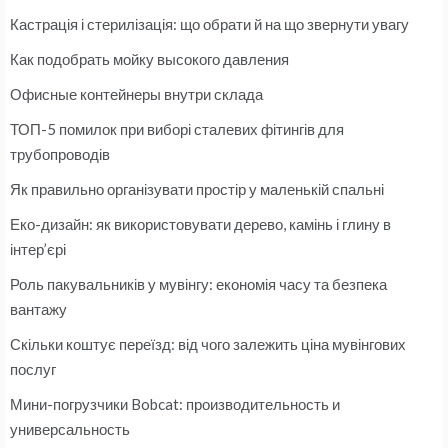
Кастрація і стерилізація: що обрати й на що звернути увагу
Как подобрать мойку высокого давления
Офисные контейнеры внутри склада
ТОП-5 помилок при виборі сталевих фітингів для
трубопроводів
Як правильно організувати простір у маленькій спальні
Еко-дизайн: як використовувати дерево, камінь і глину в
інтер’єрі
Роль пакувальників у мувінгу: економія часу та безпека
вантажу
Скільки коштує переїзд: від чого залежить ціна мувінгових
послуг
Мини-погрузчики Bobcat: производительность и
универсальность