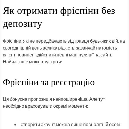
Як отримати фріспіни без
депозиту
Фріспіни, які не передбачають від гравця будь-яких дій, на
сьогоднішній день велика рідкість, зазвичай натомість
клієнт повинен здійснити певні маніпуляції на сайті.
Найчастіше можна зустріти:
Фріспіни за реєстрацію
Ця бонусна пропозиція найпоширеніша. Але тут
необхідно враховувати окремі моменти:
створити акаунт можна лише повнолітній особі,