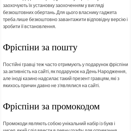
заохочують їх установку заохоченням у вигляді
безкоштовних обертань. Для цього власнику гаджета
треба лише безкоштовно завантажити відповідну версію і
зробити її встановлення.
Фріспіни за пошту
Постійні гравці теж часто отримують у подарунок фріспіни
за активність на сайті, як подарунок на День Народження,
але іноді казино надсилає такий презент гравцям, які з
якихось причин давно не з’являлися на сайті.
Фріспіни за промокодом
Промокоди являють собою унікальний набір із букв і
чисел, який слід ввести в певну графу для отримання