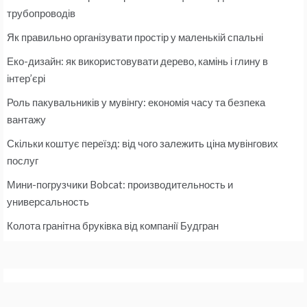
трубопроводів
Як правильно організувати простір у маленькій спальні
Еко-дизайн: як використовувати дерево, камінь і глину в
інтер’єрі
Роль пакувальників у мувінгу: економія часу та безпека
вантажу
Скільки коштує переїзд: від чого залежить ціна мувінгових
послуг
Мини-погрузчики Bobcat: производительность и
универсальность
Колота гранітна бруківка від компанії Будгран