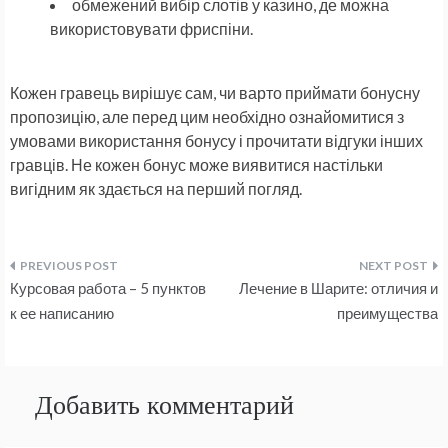
обмежений вибір слотів у казино, де можна
використовувати фриспіни.
Кожен гравець вирішує сам, чи варто приймати бонусну
пропозицію, але перед цим необхідно ознайомитися з
умовами використання бонусу і прочитати відгуки інших
гравців. Не кожен бонус може виявитися настільки
вигідним як здається на перший погляд.
Навигация
Курсовая работа – 5 пунктов
Лечение в Шарите: отличия и
по
к ее написанию
преимущества
записям
Добавить комментарий