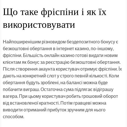
Що таке фріспіни і як їх
використовувати
Найпоширенішим різновидом бездепозитного бонусу є
безкоштовні обертання в інтернет казино, по-іншому,
фріспіни. Більшість онлайн казино готові видати новим
клієнтам як бонус за реєстрацію безкоштовні обертання.
Після створення акаунта користувач отримує фріспіни. Їх
дають на конкретний слот у строго певній кількості. Коли
обертання будуть зроблені, на балансі можна буде
побачити виграш. Остаточна сума підлягає відіграшу
вагера. При цьому користувач робить грошовий оборот
від встановленої кратності. Потім гравцеві можна
виводити отриманий прибуток зручним для нього
способом.