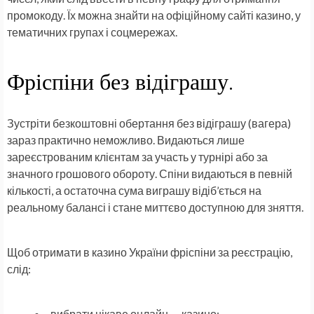
промокоду. Їх можна знайти на офіційному сайті казино, у
тематичних групах і соцмережах.
Фріспіни без відіграшу.
Зустріти безкоштовні обертання без відіграшу (вагера)
зараз практично неможливо. Видаються лише
зареєстрованим клієнтам за участь у турнірі або за
значного грошового обороту. Спіни видаються в певній
кількості, а остаточна сума виграшу відіб’ється на
реальному балансі і стане миттєво доступною для зняття.
Щоб отримати в казино України фріспіни за реєстрацію,
слід:
вибрати цікаве онлайн — казино;