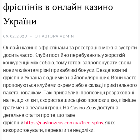
фріспінів в онлайн казино
України
09.02.2023
ОТ АВТОРА
ADMIN
Онлайн казино з фріспінами за реєстрацію можна зустріти
досить часто. Клуби постійно перебувають у жорсткій
конкуренції між собою, тому готові запропонувати своїм
новим клієнтам різні привабливі бонуси. Бездепозитні
фріспіни Україна є одними з найпопулярніших. Вони часто
пропонуються клубами окремо або в складі привітального
пакета новачкам. Такі привабливі пропозиції розраховані
на те, що клієнт, скориставшись цією пропозицією, пізніше
гратиме на реальні гроші. На Casino Zeus доступна
детальна стаття про те, що таке
фріспіни
https://casinozeus.com.ua/free-spins
, як їх
використовувати, переваги та недоліки.