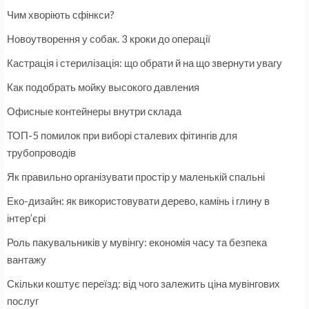
Чим хворіють сфінкси?
Новоутворення у собак. 3 кроки до операції
Кастрація і стерилізація: що обрати й на що звернути увагу
Как подобрать мойку высокого давления
Офисные контейнеры внутри склада
ТОП-5 помилок при виборі сталевих фітингів для
трубопроводів
Як правильно організувати простір у маленькій спальні
Еко-дизайн: як використовувати дерево, камінь і глину в
інтер’єрі
Роль пакувальників у мувінгу: економія часу та безпека
вантажу
Скільки коштує переїзд: від чого залежить ціна мувінгових
послуг