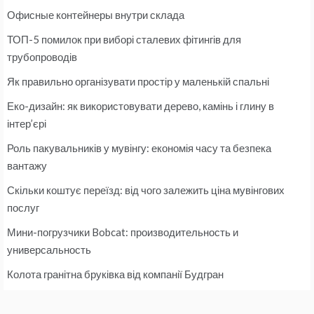
Офисные контейнеры внутри склада
ТОП-5 помилок при виборі сталевих фітингів для
трубопроводів
Як правильно організувати простір у маленькій спальні
Еко-дизайн: як використовувати дерево, камінь і глину в
інтер’єрі
Роль пакувальників у мувінгу: економія часу та безпека
вантажу
Скільки коштує переїзд: від чого залежить ціна мувінгових
послуг
Мини-погрузчики Bobcat: производительность и
универсальность
Колота гранітна бруківка від компанії Будгран