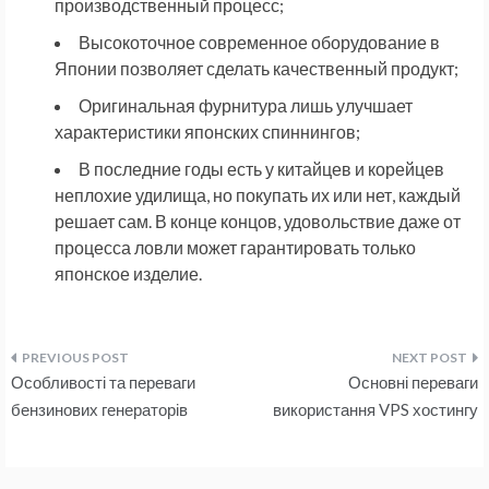
производственный процесс;
Высокоточное современное оборудование в
Японии позволяет сделать качественный продукт;
Оригинальная фурнитура лишь улучшает
характеристики японских спиннингов;
В последние годы есть у китайцев и корейцев
неплохие удилища, но покупать их или нет, каждый
решает сам. В конце концов, удовольствие даже от
процесса ловли может гарантировать только
японское изделие.
Навигация
Особливості та переваги
Основні переваги
по
бензинових генераторів
використання VPS хостингу
записям