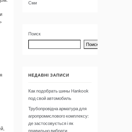
Сми
и
ь
Поиск
Поиск
я
НЕДАВНІ ЗАПИСИ
Как подобрать шины Hankook
под свой автомобиль
Трубопровідна арматура для
агропромислового комплексу:
де застосовується і як
й,
правильно вибрати