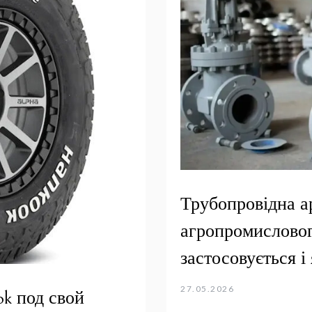
Трубопровідна а
агропромисловог
застосовується і
27.05.2026
k под свой