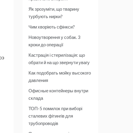
Як зрозуміти, що тварину
турбують нирки?
Чим хворіють сфінкси?
Новоутворення у собак. 3
кроки до операції
Кастрація і стерилізація: що
оэ
обрати й на що звернути увагу
Как подобрать мойку высокого
давления
Офисные контейнеры внутри
склада
ТОП-5 помилок при виборі
сталевих фітингів для
трубопроводів