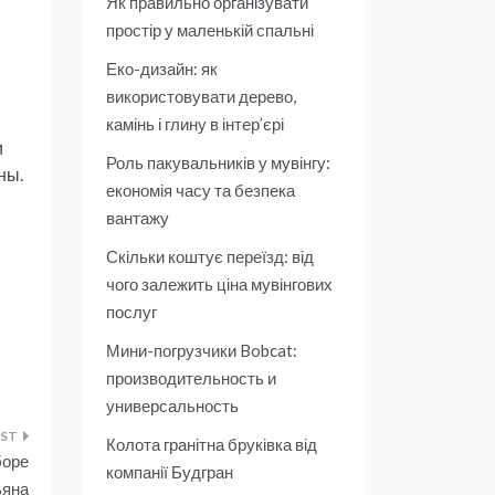
Як правильно організувати
простір у маленькій спальні
Еко-дизайн: як
використовувати дерево,
камінь і глину в інтер’єрі
и
Роль пакувальників у мувінгу:
ны.
економія часу та безпека
вантажу
Скільки коштує переїзд: від
чого залежить ціна мувінгових
послуг
Мини-погрузчики Bobcat:
производительность и
универсальность
Колота гранітна бруківка від
боре
компанії Будгран
ьяна