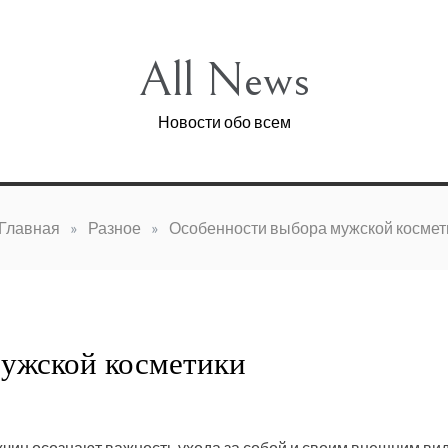
All News
Новости обо всем
Главная
»
Разное
»
Особенности выбора мужской космет
ужской косметики
ин осознают важность ухода за собой и своим внешним ви