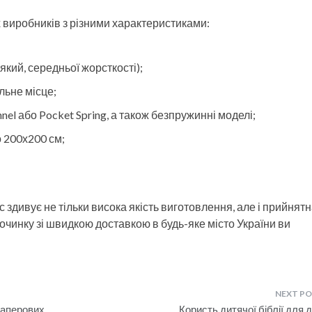
 виробників з різними характеристиками:
який, середньої жорсткості);
льне місце;
el або Pocket Spring, а також безпружинні моделі;
о 200х200 см;
 здивує не тільки висока якість виготовлення, але і прийнят
дпочинку зі швидкою доставкою в будь-яке місто України ви
паперових
Користь дитячої біблії для д