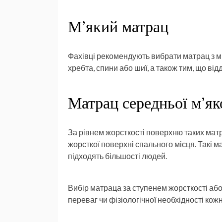
М’який матрац
Фахівці рекомендують вибрати матрац з м
хребта, спини або шиї, а також тим, що від
Матрац середньої м’як
За рівнем жорсткості поверхню таких матр
жорсткої поверхні спального місця. Такі 
підходять більшості людей.
Вибір матраца за ступенем жорсткості аб
переваг чи фізіологічної необхідності кожн