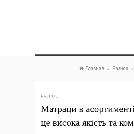
Перейти
к
содержимому
Главная
»
Разное
»
РАЗНОЕ
Матраци в асортимент
це висока якість та ко