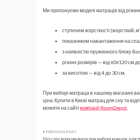
Ми пропонуємо моделі матраців від різних
ступенем жорсткості (жорсткий, м’
показником навантаження на спа
з наявністю пружинного блоку Bonn
різних розмірів — від 60х120 см д
за висотою — від 4 до 30 см.
При виборі матраца в нашому магазині вас
ціна. Купити в Києві матрац для сну та ві
можете на сайті
компанії RoomDepot
.
Навигация
Що слід враховувати при виборі кришок для 