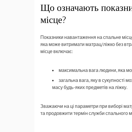
Що означають показни
місце?
Показники навантаження на спальне місце
яка може витримати матрац/ліжко без втр
місце включає:
максимальна вага людини, яка м
загальна вага, яку в сукупності 
масу будь-яких предметів на ліжку.
Зважаючи на ці параметри при виборі матр
та продовжити термін служби спального м