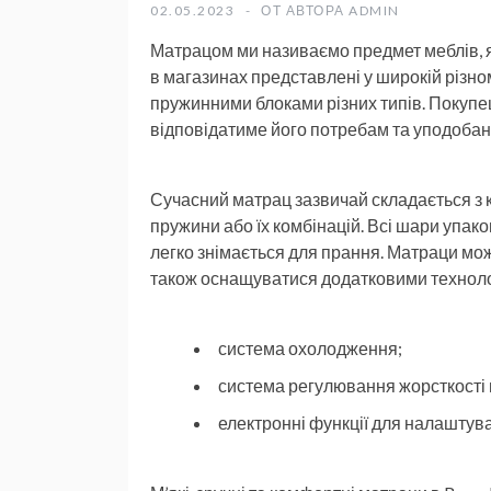
02.05.2023
ОТ АВТОРА
ADMIN
Матрацом ми називаємо предмет меблів, як
в магазинах представлені у широкій різном
пружинними блоками різних типів. Покупец
відповідатиме його потребам та уподоба
Сучасний матрац зазвичай складається з кіл
пружини або їх комбінацій. Всі шари упако
легко знімається для прання. Матраци можу
також оснащуватися додатковими технолог
система охолодження;
система регулювання жорсткості
електронні функції для налаштув