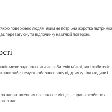
’якою поверхнею людям, яким не потрібна жорстка підтримк
дає перевагу сну та відпочинку на м’якій поверхні.
ості
аців може задовольнити як любителів м’якої, так і любителів
матраци забезпечують збалансовану підтримку тіла людини і
о за навантаженням на спальне місце — справа особистих
ого з нас.