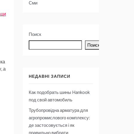
Сми
аци
Поиск
Поиск
яка
, а
НЕДАВНІ ЗАПИСИ
Как подобрать шины Hankook
под свой автомобиль
Трубопровідна арматура для
агропромислового комплексу:
де застосовується і як
правильно вибрати