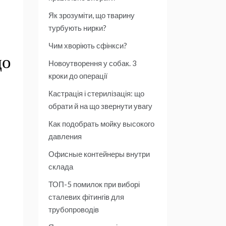
Як зрозуміти, що тварину
турбують нирки?
Чим хворіють сфінкси?
що
Новоутворення у собак. 3
кроки до операції
Кастрація і стерилізація: що
обрати й на що звернути увагу
Как подобрать мойку высокого
давления
Офисные контейнеры внутри
склада
ТОП-5 помилок при виборі
сталевих фітингів для
трубопроводів