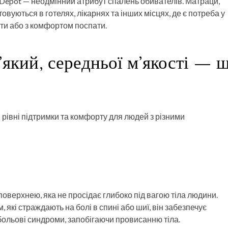
mDepot — неодмінний атрибут спалень обивателів. Матраци,
овуються в готелях, лікарнях та інших місцях, де є потреба у
ити або з комфортом поспати.
який, середньої м’якості — 
і рівні підтримки та комфорту для людей з різними
оверхнею, яка не просідає глибоко під вагою тіла людини.
які страждають на болі в спині або шиї, він забезпечує
больові синдроми, запобігаючи провисанню тіла.