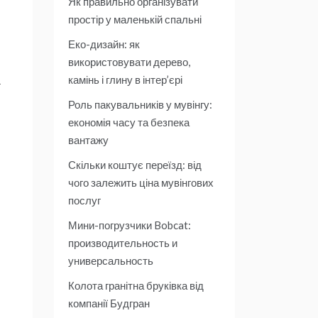
Як правильно організувати
простір у маленькій спальні
Еко-дизайн: як
використовувати дерево,
камінь і глину в інтер’єрі
а
Роль пакувальників у мувінгу:
економія часу та безпека
вантажу
Скільки коштує переїзд: від
чого залежить ціна мувінгових
послуг
Мини-погрузчики Bobcat:
производительность и
универсальность
Колота гранітна бруківка від
компанії Будгран