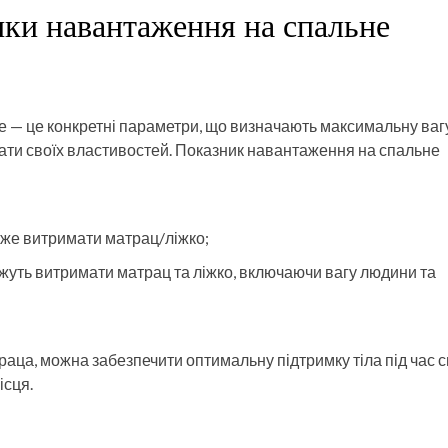
ки навантаження на спальне
 — це конкретні параметри, що визначають максимальну ваг
ати своїх властивостей. Показник навантаження на спальне
оже витримати матрац/ліжко;
можуть витримати матрац та ліжко, включаючи вагу людини та
аца, можна забезпечити оптимальну підтримку тіла під час с
ісця.