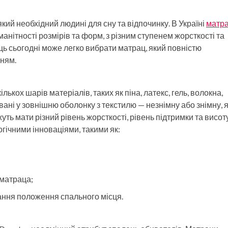
ий необхідний людині для сну та відпочинку. В Україні
матр
анітності розмірів та форм, з різним ступенем жорсткості та
ь сьогодні може легко вибрати матрац, який повністю
нням.
ькох шарів матеріалів, таких як піна, латекс, гель, волокна,
вані у зовнішню оболонку з текстилю — незнімну або знімну, 
ть мати різний рівень жорсткості, рівень підтримки та висоту
ічними інноваціями, такими як:
 матраца;
ання положення спального місця.