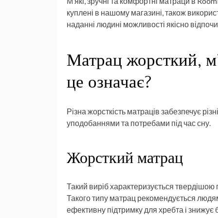
М’які, зручні та комфортні матраци в Roo
куплені в нашому магазині, також використ
наданні людині можливості якісно відпоч
Матрац жорсткий, м’
це означає?
Різна жорсткість матраців забезпечує різн
уподобаннями та потребами під час сну.
Жорсткий матрац
Такий виріб характеризується твердішою п
Такого типу матрац рекомендується людям, 
ефективну підтримку для хребта і знижує 