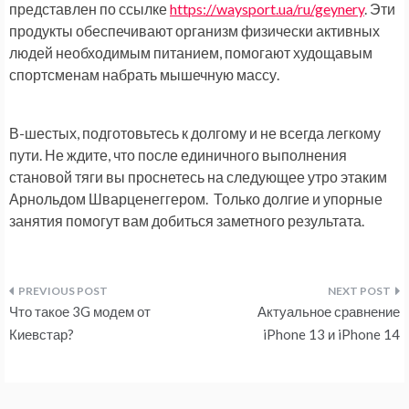
представлен по ссылке
https://waysport.ua/ru/geynery
. Эти
продукты обеспечивают организм физически активных
людей необходимым питанием, помогают худощавым
спортсменам набрать мышечную массу.
В-шестых, подготовьтесь к долгому и не всегда легкому
пути. Не ждите, что после единичного выполнения
становой тяги вы проснетесь на следующее утро этаким
Арнольдом Шварценеггером. Только долгие и упорные
занятия помогут вам добиться заметного результата.
Навигация
Что такое 3G модем от
Актуальное сравнение
по
Киевстар?
iPhone 13 и iPhone 14
записям