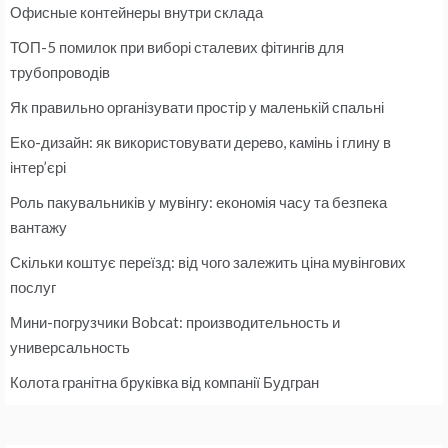
Офисные контейнеры внутри склада
ТОП-5 помилок при виборі сталевих фітингів для
трубопроводів
Як правильно організувати простір у маленькій спальні
Еко-дизайн: як використовувати дерево, камінь і глину в
інтер’єрі
Роль пакувальників у мувінгу: економія часу та безпека
вантажу
Скільки коштує переїзд: від чого залежить ціна мувінгових
послуг
Мини-погрузчики Bobcat: производительность и
универсальность
Колота гранітна бруківка від компанії Будгран