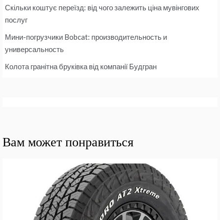
Скільки коштує переїзд: від чого залежить ціна мувінгових
послуг
Мини-погрузчики Bobcat: производительность и
универсальность
Колота гранітна бруківка від компанії Будгран
Вам может понравиться