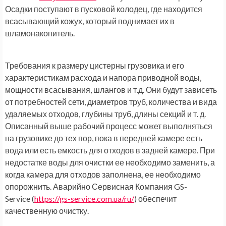
Осадки поступают в пусковой колодец, где находится
всасывающий кожух, который поднимает их в
шламонакопитель.
Требования к размеру цистерны грузовика и его
характеристикам расхода и напора приводной воды,
мощности всасывания, шлангов и т.д. Они будут зависеть
от потребностей сети, диаметров труб, количества и вида
удаляемых отходов, глубины труб, длины секций и т. д.
Описанный выше рабочий процесс может выполняться
на грузовике до тех пор, пока в передней камере есть
вода или есть емкость для отходов в задней камере. При
недостатке воды для очистки ее необходимо заменить, а
когда камера для отходов заполнена, ее необходимо
опорожнить. Аварийно Сервисная Компания GS-
Service (
https://gs-service.com.ua/ru/
)
обеспечит
качественную очистку.