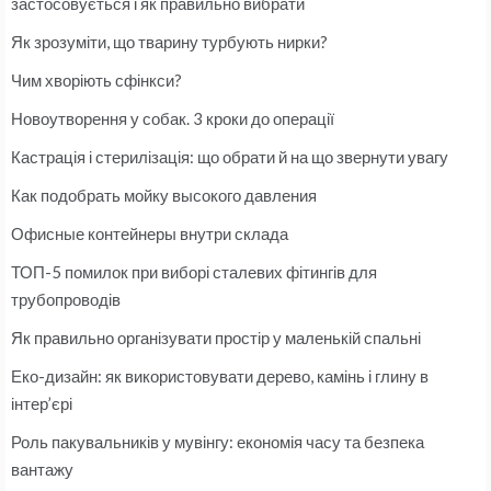
застосовується і як правильно вибрати
Як зрозуміти, що тварину турбують нирки?
Чим хворіють сфінкси?
Новоутворення у собак. 3 кроки до операції
Кастрація і стерилізація: що обрати й на що звернути увагу
Как подобрать мойку высокого давления
Офисные контейнеры внутри склада
ТОП-5 помилок при виборі сталевих фітингів для
трубопроводів
Як правильно організувати простір у маленькій спальні
Еко-дизайн: як використовувати дерево, камінь і глину в
інтер’єрі
Роль пакувальників у мувінгу: економія часу та безпека
вантажу