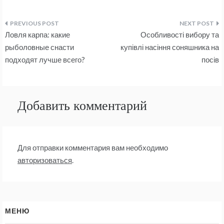
Навигация
Ловля карпа: какие
Особливості вибору та
по
рыболовные снасти
купівлі насіння соняшника на
подходят лучше всего?
посів
записям
Добавить комментарий
Для отправки комментария вам необходимо
авторизоваться
.
МЕНЮ