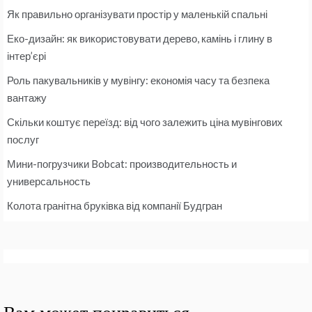
Як правильно організувати простір у маленькій спальні
Еко-дизайн: як використовувати дерево, камінь і глину в
інтер’єрі
Роль пакувальників у мувінгу: економія часу та безпека
вантажу
Скільки коштує переїзд: від чого залежить ціна мувінгових
послуг
Мини-погрузчики Bobcat: производительность и
универсальность
Колота гранітна бруківка від компанії Будгран